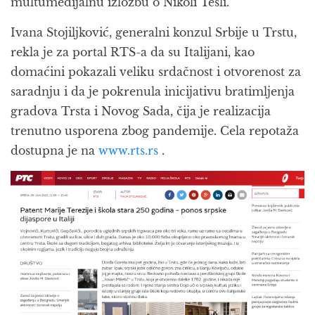
multumedijalnu izložbu o Nikoli Tesli.
Ivana Stojiljković, generalni konzul Srbije u Trstu,
rekla je za portal RTS-a da su Italijani, kao
domaćini pokazali veliku srdačnost i otvorenost za
saradnju i da je pokrenula inicijativu bratimljenja
gradova Trsta i Novog Sada, čija je realizacija
trenutno usporena zbog pandemije. Cela repotaža
dostupna je na
www.rts.rs
.