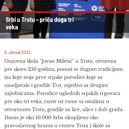
Srbi u Trstu – priča duga tri
veka
6. Januar 2022.
Osnovna škola "Jovan Miletić" u Trstu, otvorena
pre skoro 250 godina, ponosi se dugom tradicijom
iza koje stoje prve srpske porodice koje su
naseljavale i gradile Trst, zajedno sa drugim
zajednicama. Porodice uglednih srpskih trgovaca
pre oko tri veka, rame uz rame sa ostalima u
otvorenom Trstu, gradile su lice, ulice i duh grada.
Danas je oko 10.000 Srba okupljeno oko
pravoslavnog hrama u centru Trsta i škole sa