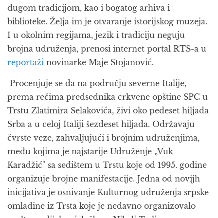
dugom tradicijom, kao i bogatog arhiva i
biblioteke. Želja im je otvaranje istorijskog muzeja.
I u okolnim regijama, jezik i tradiciju neguju
brojna udruženja, prenosi internet portal RTS-a u
reportaži
novinarke Maje Stojanović.
Procenjuje se da na području severne Italije,
prema rečima predsednika crkvene opštine SPC u
Trstu Zlatimira Selakovića, živi oko pedeset hiljada
Srba a u celoj Italiji šezdeset hiljada. Održavaju
čvrste veze, zahvaljujući i brojnim udruženjima,
među kojima je najstarije Udruženje „Vuk
Karadžić" sa sedištem u Trstu koje od 1995. godine
organizuje brojne manifestacije. Jedna od novijh
inicijativa je osnivanje Kulturnog udruženja srpske
omladine iz Trsta koje je nedavno organizovalo