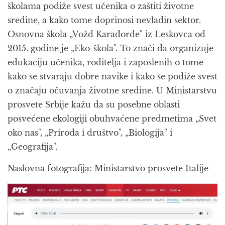
školama podiže svest učenika o zaštiti životne
sredine, a kako tome doprinosi nevladin sektor.
Osnovna škola „Vožd Karađorđe" iz Leskovca od
2015. godine je „Eko-škola". To znači da organizuje
edukaciju učenika, roditelja i zaposlenih o tome
kako se stvaraju dobre navike i kako se podiže svest
o značaju očuvanja životne sredine. U Ministarstvu
prosvete Srbije kažu da su posebne oblasti
posvećene ekologiji obuhvaćene predmetima „Svet
oko nas", „Priroda i društvo", „Biologija" i
„Geografija".
Naslovna fotografija: Ministarstvo prosvete Italije