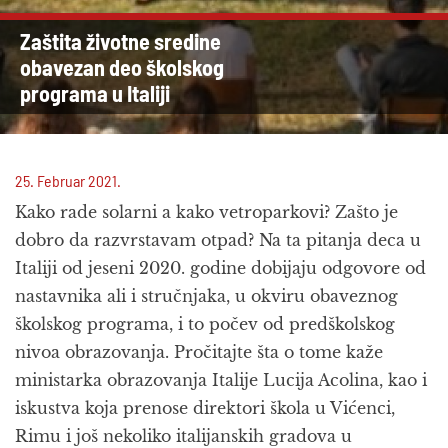
Zaštita životne sredine
obavezan deo školskog
programa u Italiji
25. Februar 2021.
Kako rade solarni a kako vetroparkovi? Zašto je
dobro da razvrstavam otpad? Na ta pitanja deca u
Italiji od jeseni 2020. godine dobijaju odgovore od
nastavnika ali i stručnjaka, u okviru obaveznog
školskog programa, i to počev od predškolskog
nivoa obrazovanja. Pročitajte šta o tome kaže
ministarka obrazovanja Italije Lucija Acolina, kao i
iskustva koja prenose direktori škola u Vićenci,
Rimu i još nekoliko italijanskih gradova u