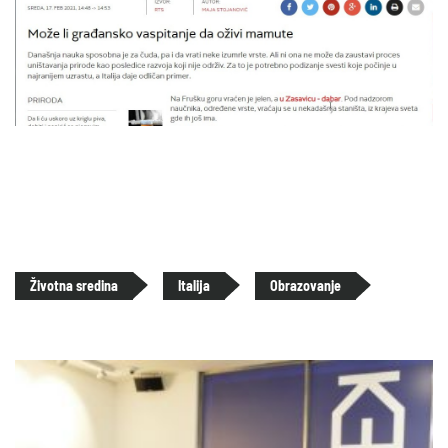
Životna sredina
Italija
Obrazovanje