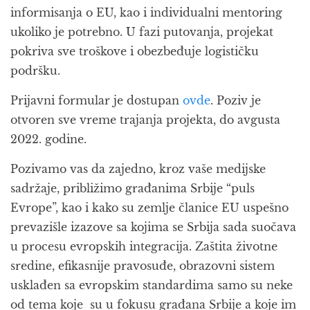
informisanja o EU, kao i individualni mentoring
ukoliko je potrebno. U fazi putovanja, projekat
pokriva sve troškove i obezbeđuje logističku
podršku.
Prijavni formular je dostupan
ovde
. Poziv je
otvoren sve vreme trajanja projekta, do avgusta
2022. godine.
Pozivamo vas da zajedno, kroz vaše medijske
sadržaje, približimo građanima Srbije “puls
Evrope”, kao i kako su zemlje članice EU uspešno
prevazišle izazove sa kojima se Srbija sada suočava
u procesu evropskih integracija. Zaštita životne
sredine, efikasnije pravosuđe, obrazovni sistem
usklađen sa evropskim standardima samo su neke
od tema koje su u fokusu građana Srbije a koje im