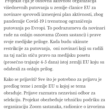
Projekat čija je osnovna aktivnost organizacija
višednevnih putovanja u zemlje-članice EU za
novinare sprovodi izmenjeni plan aktivnosti, zbog
pandemije Covid-19 i trenutnog ograničenja
putovanja po Evropi. To podrazumeva da novinari
rade na onlajn osnovama (Zoom sastanci) i prave
svoje medijske priloge. Kada budu ukinute
restrikcije za putovanja, oni novinari koji su radili
na taj način stiču pravo na medijsku posetu
(prosečno trajanje 4-5 dana) istoj zemlji EU koju su
odabrali za onlajn prilog.
Kako se prijaviti? Sve što je potrebno za prijavu je
predlog teme i zemlje EU u kojoj se tema
obrađuje. Prijave razmatra nezavisni odbor za
selekciju. Projekat obezbeđuje tehničku podršku za
organizaciju Zoom sastanaka, radionice o izvorima