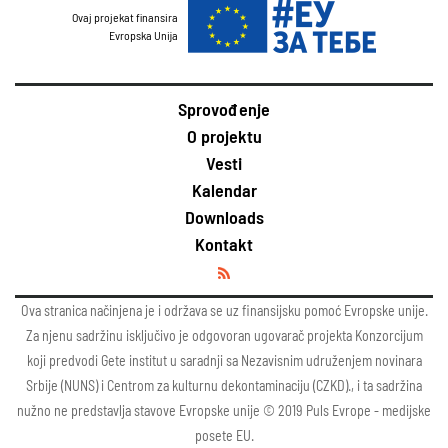
Ovaj projekat finansira
Evropska Unija
Sprovođenje
O projektu
Vesti
Kalendar
Downloads
Kontakt
Ova stranica načinjena je i održava se uz finansijsku pomoć Evropske unije.
Za njenu sadržinu isključivo je odgovoran ugovarač projekta Konzorcijum
koji predvodi Gete institut u saradnji sa Nezavisnim udruženjem novinara
Srbije (NUNS) i Centrom za kulturnu dekontaminaciju (CZKD)., i ta sadržina
nužno ne predstavlja stavove Evropske unije © 2019 Puls Evrope - medijske
posete EU.