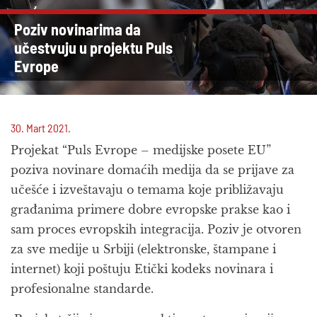
Poziv novinarima da
učestvuju u projektu Puls
Evrope
30. Mart 2021.
Projekat “Puls Evrope – medijske posete EU”
poziva novinare domaćih medija da se prijave za
učešće i izveštavaju o temama koje približavaju
građanima primere dobre evropske prakse kao i
sam proces evropskih integracija. Poziv je otvoren
za sve medije u Srbiji (elektronske, štampane i
internet) koji poštuju Etički kodeks novinara i
profesionalne standarde.