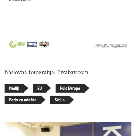
Naslovna fotografija: Pixabay.com
Mediji
EU
Puls Evrope
Poziv za učešće
Srbija