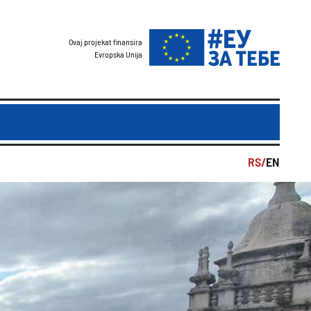
Ovaj projekat finansira
Evropska Unija
RS/
EN