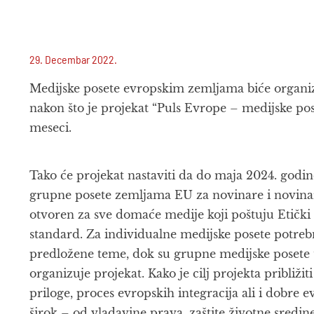
29. Decembar 2022.
Medijske posete evropskim zemljama biće organi
nakon što je projekat “Puls Evrope – medijske po
meseci.
Tako će projekat nastaviti da do maja 2024. godin
grupne posete zemljama EU za novinare i novinark
otvoren za sve domaće medije koji poštuju Etički
standard. Za individualne medijske posete potrebn
predložene teme, dok su grupne medijske posete t
organizuje projekat. Kako je cilj projekta približi
priloge, proces evropskih integracija ali i dobre 
širok – od vladavine prava, zaštite životne sredine