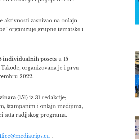
e aktivnosti zasnivao na onlajn
pe” organizuje grupne tematske i
8 individualnih poseta
u 15
. Takođe, organizovana je i
prva
ovembru 2022.
vinara
(151) iz 31 redakcije;
im, štampanim i onlajn medijima,
tiri sata radijskog programa.
ffice@mediatrips.eu
.