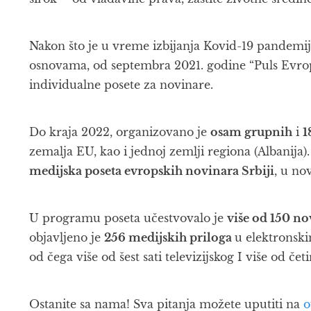
Nakon što je u vreme izbijanja Kovid-19 pandemij
osnovama, od septembra 2021. godine “Puls Evro
individualne posete za novinare.
Do kraja 2022, organizovano je
osam grupnih
i
1
zemalja EU, kao i jednoj zemlji regiona (Albanija)
medijska poseta evropskih novinara Srbiji
, u n
U programu poseta učestvovalo je
više od 150 no
objavljeno je
256 medijskih priloga
u elektronsk
od čega više od šest sati televizijskog I više od če
Ostanite sa nama! Sva pitanja možete uputiti na
o