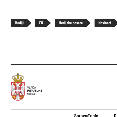
Mediji
EU
Medijske posete
Novinari
Sprovođenje
O