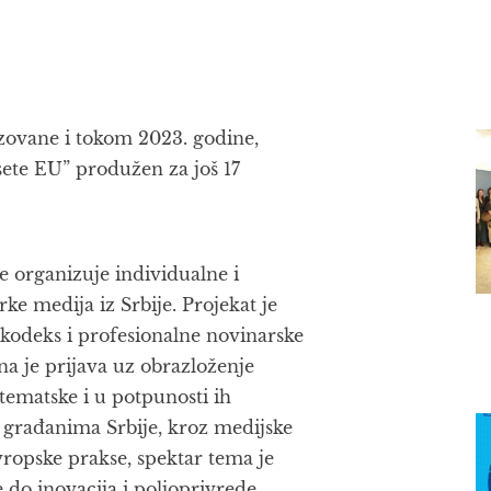
zovane i tokom 2023. godine,
sete EU” produžen za još 17
e organizuje individualne i
e medija iz Srbije. Projekat je
 kodeks i profesionalne novinarske
a je prijava uz obrazloženje
ematske i u potpunosti ih
ti građanima Srbije, kroz medijske
evropske prakse, spektar tema je
 do inovacija i poljoprivrede.