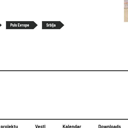
Puls Evrope
Srbija
 projektu
Vesti
Kalendar
Downloads