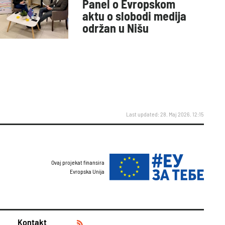
Panel o Evropskom
aktu o slobodi medija
održan u Nišu
Last updated: 28. Maj 2026. 12:15
Ovaj projekat finansira
Evropska Unija
Kontakt